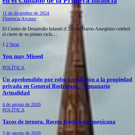
en el Cuidado de la Primera Infancia
11 de diciembre de 2024
Florencia Alvarez
El Centro de Desarrollo Infantil (CDI) de Barrio Ameghino celebró
el cierre de su primer ciclo…
Paginación
1
2
Next
de
You may Missed
entradas
POLÍTICA
Un aprehendido por robo y violación a la propiedad
privada en General Rodríguez – Semanario
Actualidad
4 de agosto de 2026
POLÍTICA
Tacos de ternera. Receta tradicional mexicana
3 de agosto de 2026