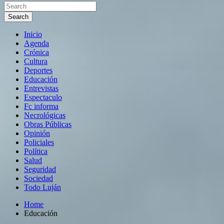
Search
Inicio
Agenda
Crónica
Cultura
Deportes
Educación
Entrevistas
Espectaculo
Fc informa
Necrológicas
Obras Públicas
Opinión
Policiales
Política
Salud
Seguridad
Sociedad
Todo Luján
Home
Educación